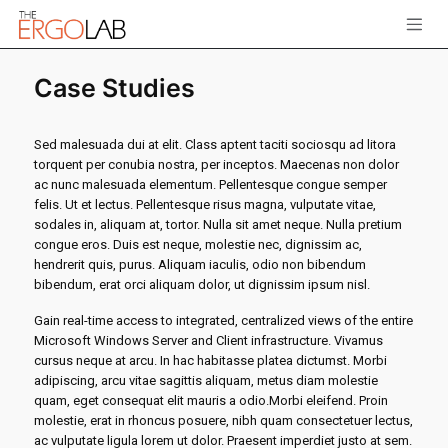
Case Studies
Sed malesuada dui at elit. Class aptent taciti sociosqu ad litora
torquent per conubia nostra, per inceptos. Maecenas non dolor
ac nunc malesuada elementum. Pellentesque congue semper
felis. Ut et lectus. Pellentesque risus magna, vulputate vitae,
sodales in, aliquam at, tortor. Nulla sit amet neque. Nulla pretium
congue eros. Duis est neque, molestie nec, dignissim ac,
hendrerit quis, purus. Aliquam iaculis, odio non bibendum
bibendum, erat orci aliquam dolor, ut dignissim ipsum nisl.
Gain real-time access to integrated, centralized views of the entire
Microsoft Windows Server and Client infrastructure. Vivamus
cursus neque at arcu. In hac habitasse platea dictumst. Morbi
adipiscing, arcu vitae sagittis aliquam, metus diam molestie
quam, eget consequat elit mauris a odio.Morbi eleifend. Proin
molestie, erat in rhoncus posuere, nibh quam consectetuer lectus,
ac vulputate ligula lorem ut dolor. Praesent imperdiet justo at sem.